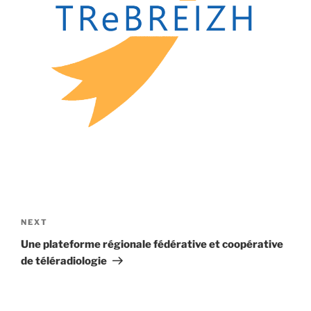
Post
navigation
Next
NEXT
Post
Une plateforme régionale fédérative et coopérative
de téléradiologie