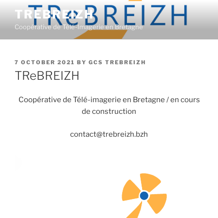
Skip
TREBREIZH
to
Coopérative de Télé-Imagerie en Bretagne
content
POSTED
7 OCTOBER 2021
BY
GCS TREBREIZH
ON
TReBREIZH
Coopérative de Télé-imagerie en Bretagne / en cours
de construction
contact@trebreizh.bzh