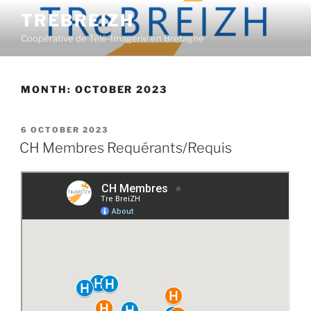
Skip
TREBREIZH
to
Coopérative de Télé-Imagerie en Bretagne
content
MONTH:
OCTOBER 2023
POSTED
6 OCTOBER 2023
ON
CH Membres Requérants/Requis