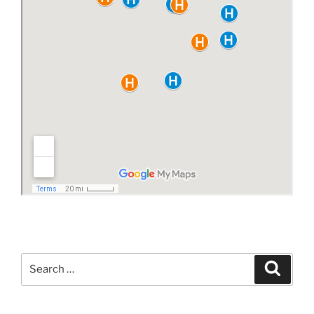
Search
Search
for: